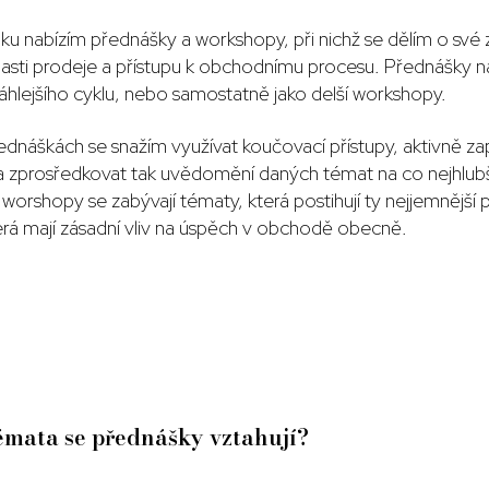
ku nabízím přednášky a workshopy, při nichž se dělím o své 
blasti prodeje a přístupu k obchodnímu procesu. Přednášky n
áhlejšího cyklu, nebo samostatně jako delší workshopy.
řednáškách se snažím využívat koučovací přístupy, aktivně zap
 zprosředkovat tak uvědomění daných témat na co nejhlubš
worshopy se zabývají tématy, která postihují ty nejjemnější p
terá mají zásadní vliv na úspěch v obchodě obecně.
émata se přednášky vztahují?