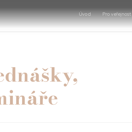
Úvod
Pro veřejnost
ednášky,
mináře