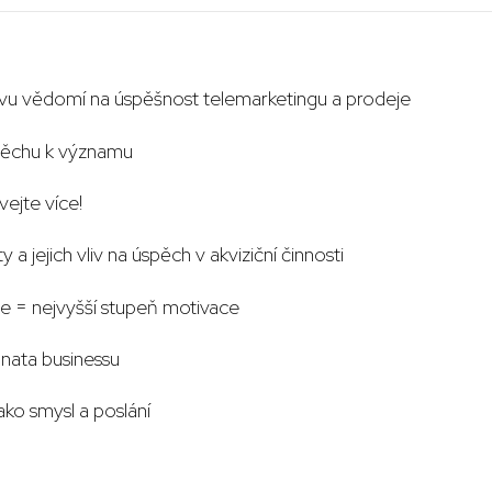
avu vědomí na úspěšnost telemarketingu a prodeje
ěchu k významu
ejte více!
 a jejich vliv na úspěch v akviziční činnosti
ce = nejvyšší stupeň motivace
nata businessu
ako smysl a poslání