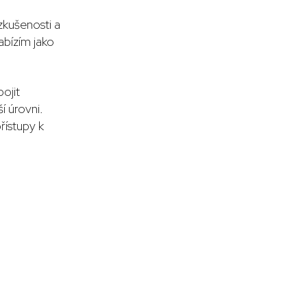
zkušenosti a
abízím jako
ojit
í úrovni.
řístupy k