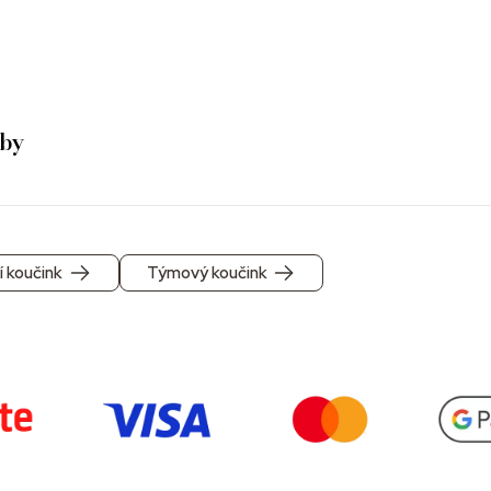
žby
ní koučink
Týmový koučink