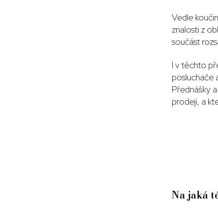
Vedle koučin
znalosti z o
součást rozs
I v těchto p
posluchače a
Přednášky a 
prodeji, a k
Na jaká t