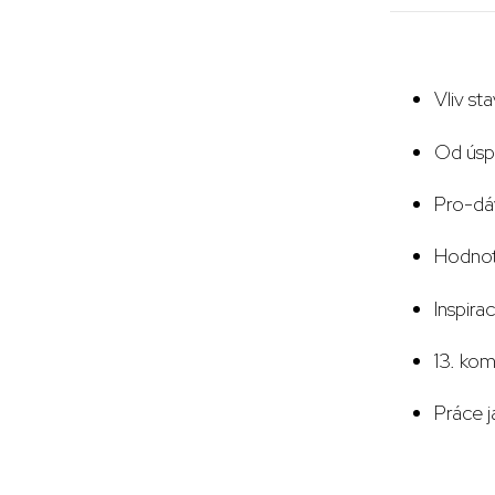
Vliv st
Od úsp
Pro-dáv
Hodnoty
Inspira
13. kom
Práce j