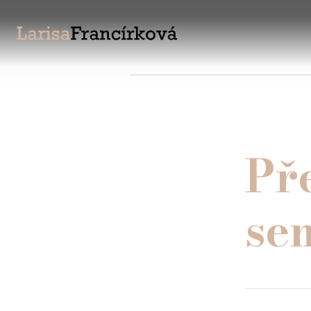
Př
se