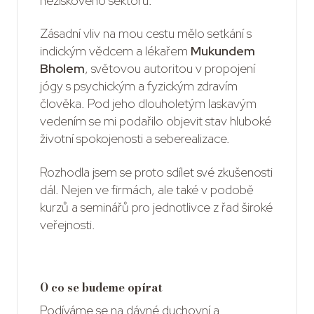
neziskového sektoru.
Zásadní vliv na mou cestu mělo setkání s
indickým vědcem a lékařem
Mukundem
Bholem
, světovou autoritou v propojení
jógy s psychickým a fyzickým zdravím
člověka. Pod jeho dlouholetým laskavým
vedením se mi podařilo objevit stav hluboké
životní spokojenosti a seberealizace.
Rozhodla jsem se proto sdílet své zkušenosti
dál. Nejen ve firmách, ale také v podobě
kurzů a seminářů pro jednotlivce z řad široké
veřejnosti.
O co se budeme opírat
Podíváme se na dávné duchovní a