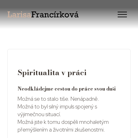
Úv
Menu
Pro
Pro
O 
Spiritualita v práci
Ref
Neodkládejme cestou do práce svou duši
Kon
Možná se to stalo tiše. Nenápadně.
Možná to byl silný impuls spojený s
výjimečnou situací.
Možná jste k tomu dospěli mnohaletým
přemýšlením a životními zkušenostmi.