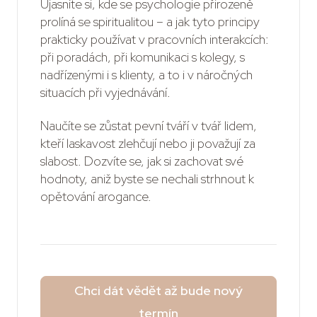
Ujasníte si, kde se psychologie přirozeně
prolíná se spiritualitou – a jak tyto principy
prakticky používat v pracovních interakcích:
při poradách, při komunikaci s kolegy, s
nadřízenými i s klienty, a to i v náročných
situacích při vyjednávání.
Naučíte se zůstat pevní tváří v tvář lidem,
kteří laskavost zlehčují nebo ji považují za
slabost. Dozvíte se, jak si zachovat své
hodnoty, aniž byste se nechali strhnout k
opětování arogance.
Chci dát vědět až bude nový
termín