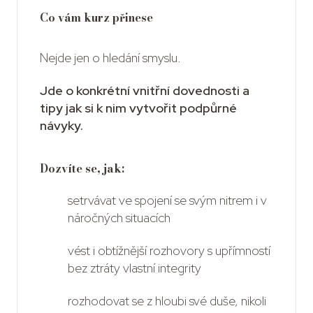
Co vám kurz přinese
Nejde jen o hledání smyslu.
Jde o konkrétní vnitřní dovednosti a
tipy jak si k nim vytvořit podpůrné
návyky.
Dozvíte se, jak:
setrvávat ve spojení se svým nitrem i v
náročných situacích
vést i obtížnější rozhovory s upřímností
bez ztráty vlastní integrity
rozhodovat se z hloubi své duše, nikoli