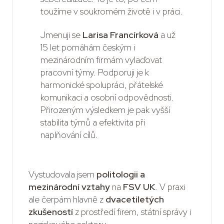
toužíme v soukromém životě i v práci.
Jmenuji se
Larisa Francírková
a už
15 let pomáhám českým i
mezinárodním firmám vylaďovat
pracovní týmy. Podporuji je k
harmonické spolupráci, přátelské
komunikaci a osobní odpovědnosti.
Přirozeným výsledkem je pak vyšší
stabilita týmů a efektivita při
naplňování cílů.
Vystudovala jsem
politologii a
mezinárodní vztahy
na
FSV UK
. V praxi
ale čerpám hlavně z
dvacetiletých
zkušeností
z prostředí firem, státní správy i